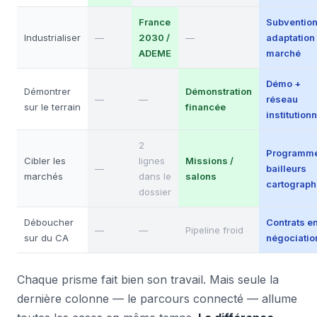
France
Subvention
Industrialiser
—
2030 /
—
adaptation
ADEME
marché
Démo +
Démontrer
Démonstration
—
—
réseau
sur le terrain
financée
institutionn
2
Programm
Cibler les
lignes
Missions /
—
bailleurs
marchés
dans le
salons
cartograph
dossier
Déboucher
Contrats e
—
—
Pipeline froid
sur du CA
négociatio
Chaque prisme fait bien son travail. Mais seule la
dernière colonne — le parcours connecté — allume