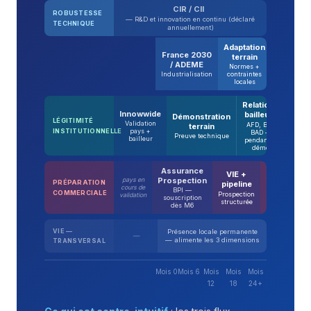
CIR / CII
ROBUSTESSE
— R&D et innovation en continu (déclaré
TECHNIQUE
annuellement)
Adaptation
Scale-
France 2030
terrain
up
/ ADEME
Normes +
Capacité
Industrialisation
contraintes
de
locales
production
Relations
Innowwide
bailleurs
Démonstration
Posi
LÉGITIMITÉ
Validation
AFD, BM,
terrain
Appe
INSTITUTIONNELLE
pays +
BAD —
i
Preuve technique
bailleur
pendant la
démo
Assurance
VIE +
Crédit
Prospection
pays en
PRÉPARATION
pipeline
export
cours de
BPI —
COMMERCIALE
Prospection
Premiers
validation
souscription
structurée
contrats
dès M6
VIE —
Présence locale permanente
—
— alimente les 3 dimensions
TRANSVERSAL
Mois 0
Mois 6
Mois
Mois
Mois
12
18
24+