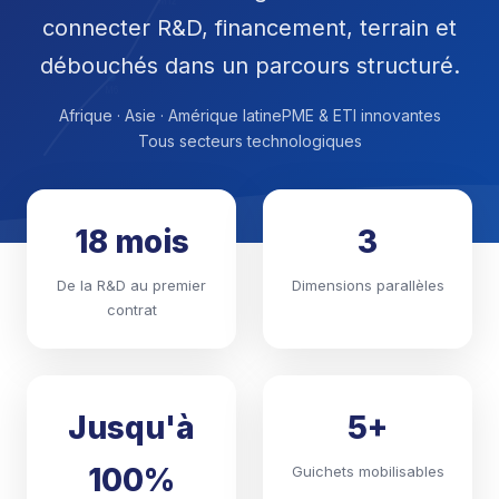
M12
connecter R&D, financement, terrain et
débouchés dans un parcours structuré.
M6
Afrique · Asie · Amérique latine
PME & ETI innovantes
Tous secteurs technologiques
18 mois
3
De la R&D au premier
Dimensions parallèles
contrat
Jusqu'à
5+
100%
Guichets mobilisables