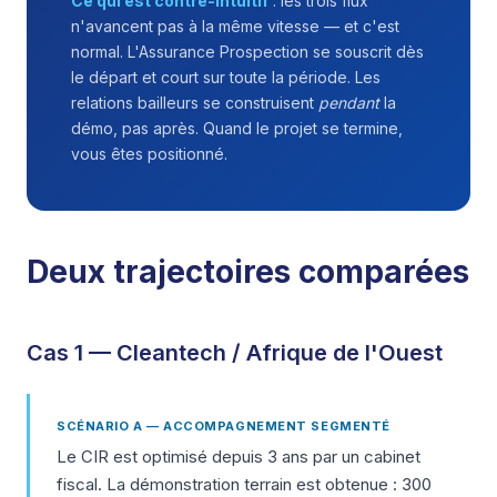
Ce qui est contre-intuitif
: les trois flux
n'avancent pas à la même vitesse — et c'est
normal. L'Assurance Prospection se souscrit dès
le départ et court sur toute la période. Les
relations bailleurs se construisent
pendant
la
démo, pas après. Quand le projet se termine,
vous êtes positionné.
Deux trajectoires comparées
Cas 1 — Cleantech / Afrique de l'Ouest
SCÉNARIO A — ACCOMPAGNEMENT SEGMENTÉ
Le CIR est optimisé depuis 3 ans par un cabinet
fiscal. La démonstration terrain est obtenue : 300