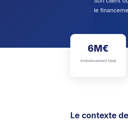
Son client ou
le financeme
6M€
Investissement total
Le contexte d