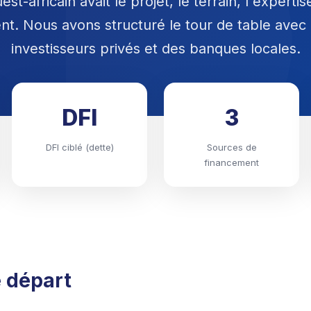
est-africain avait le projet, le terrain, l'expert
nt. Nous avons structuré le tour de table avec
investisseurs privés et des banques locales.
DFI
3
DFI ciblé (dette)
Sources de
financement
e départ