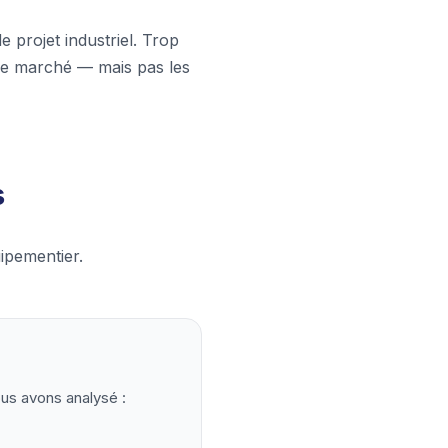
 projet industriel. Trop
, le marché — mais pas les
s
ipementier.
Nous avons analysé :