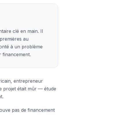
aire clé en main. Il
 premières au
ronté à un problème
ur financement.
ricain, entrepreneur
e projet était mûr — étude
t.
 trouve pas de financement