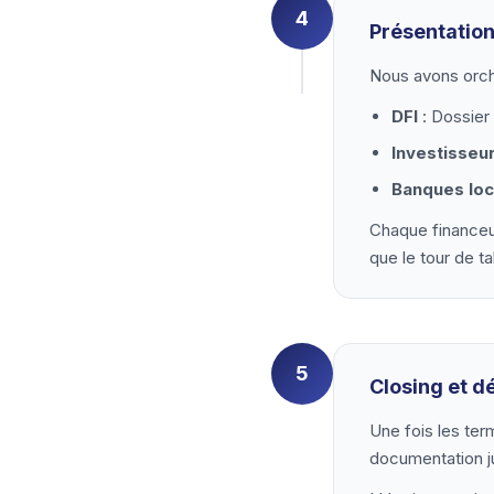
4
Présentation
Nous avons orch
DFI
: Dossier
Investisseu
Banques loc
Chaque financeur
que le tour de t
5
Closing et 
Une fois les ter
documentation j