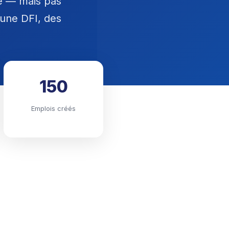
ise — mais pas
 une DFI, des
150
Emplois créés