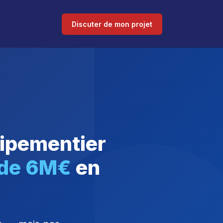
Discuter de mon projet
ipementier
 de 6M€
en